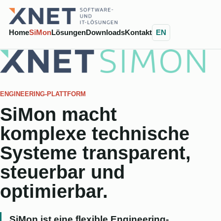
Home
SiMon
Lösungen
Downloads
Kontakt
EN
ENGINEERING-PLATTFORM
SiMon macht
komplexe technische
Systeme transparent,
steuerbar und
optimierbar.
SiMon ist eine flexible Engineering-