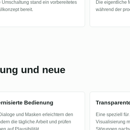
e Umschaltung stand ein vorbereitetes
Die eigentliche 
llkonzept bereit.
während der prod
enung und neue
rnisierte Bedienung
Transparent
ialoge und Masken erleichtern den
Eine speziell fü
ern die tägliche Arbeit und prüfen
Visualisierung 
n auf Plausibilität.
Störungen nachv